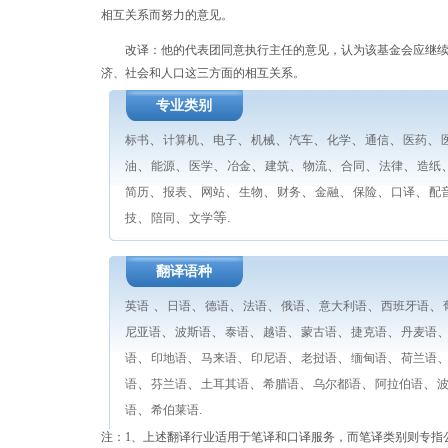
相互关系而努力的意见。
改译：他的代表团同意执行主任的意见，认为该基金会应继续努
济、社会和人口这三方面的相互关系。
专业类别
、
、
、
、
、
、
、
、
标书
计算机
电子
机械
汽车
化学
通信
医药
、
、
、
、
、
、
、
、
油
能源
医学
冶金
建筑
物流
合同
法律
造纸
、
、
、
、
、
、
、
、
简历
报表
网站
生物
财务
金融
保险
口译
配
、
、
等.
技
陪同
文学
翻译语种
、
、
、
、
、
、
、
英语
日语
德语
法语
俄语
意大利语
西班牙语
、
、
、
、
、
、
尼亚语
波斯语
泰语
越语
蒙古语
捷克语
丹麦语
、
、
、
、
、
、
语
印地语
马来语
印尼语
老挝语
缅甸语
荷兰语
、
、
、
、
、
、
语
芬兰语
土耳其语
希腊语
乌尔都语
阿拉伯语
、
.
语
希伯莱语
注：1、上述翻译行业适用于笔译和口译服务，而笔译类别则专指