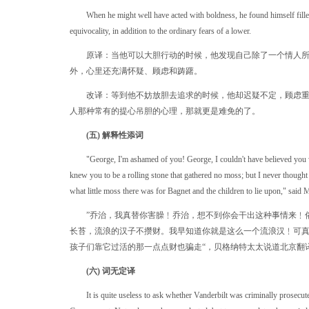
When he might well have acted with boldness, he found himself filled
equivocality, in addition to the ordinary fears of a lower.
原译：当他可以大胆行动的时候，他发现自己除了一个情人所
外，心里还充满怀疑、顾虑和踌躇。
改译：等到他不妨放胆去追求的时候，他却迟疑不定，顾虑重
人那种常有的提心吊胆的心理，那就更是难免的了。
(五) 解释性添词
"George, I'm ashamed of you! George, I couldn't have believed you w
knew you to be a rolling stone that gathered no moss; but I never thoug
what little moss there was for Bagnet and the children to lie upon," said 
”乔治，我真替你害臊﹗乔治，想不到你会干出这种事情来﹗
长苔，流浪的汉子不攒财。我早知道你就是这么一个流浪汉﹗可
孩子们靠它过活的那一点点财也骗走“，贝格纳特太太说道
北京翻
(六) 词无定译
It is quite useless to ask whether Vanderbilt was criminally prosecuted