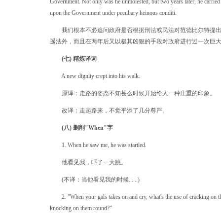
Government. Not only was he unmolested, but two years later, he carried
upon the Government under peculiary heinous conditi.
我们根本不必追问政府是否根据刑法或民法对范德比尔特提出
遥法外，而且在两年后又以极其凶狠的手段对政府进行过一次巨
(七) 精炼译词
A new dignity crept into his walk.
原译：走路的姿态不知甚么时候开始给人一种庄重的印象。
改译：走起路来，不觉平添了几分尊严。
(八) 删削"When"字
1. When he saw me, he was startled.
他看见我，吓了一大跳。
(不译：当他看见我的时候......)
2. "When your gals takes on and cry, what's the use of cracking on t
knocking on them round?"