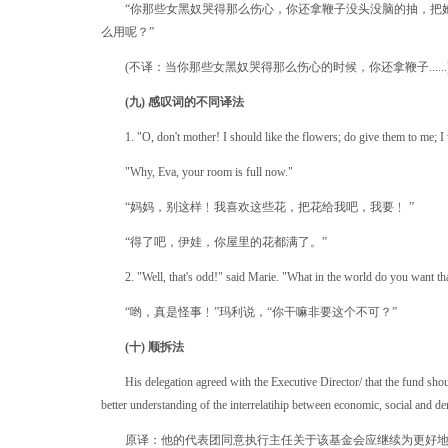
“你那些女黑奴哭得那么伤心，你还拿鞭子没头没脑的抽，把
么用呢？”
(不译：当你那些女黑奴哭得那么伤心的时候，你还拿鞭子......
(九) 感叹词的不同译法
1. "O, don't mother! I should like the flowers; do give them to me; I
"Why, Eva, your room is full now."
“妈妈，别这样﹗我喜欢这些花，把花给我吧，我要﹗ ”
“得了吧，伊娃，你屋里的花都满了。”
2. "Well, that's odd!" said Marie. "What in the world do you want tha
“哟，真是怪事﹗”玛利说，“你干嘛非要这个不可？”
(十) 顺拆法
His delegation agreed with the Executive Director/ that the fund shou
better understanding of the interrelatihip between economic, social and d
原译：他的代表团同意执行主任关于该基金会应继续为更好地