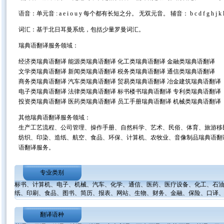
语音：单元音 : a e i o u y 每个都有长短之分。 无双元音。 辅音： b c d f g h j k l 
词汇：基于北日耳曼系统，包括少量罗曼词汇。
瑞典语翻译服务领域：
经济类瑞典语翻译 能源类瑞典语翻译 化工类瑞典语翻译 金融类瑞典语翻译
文学类瑞典语翻译 新闻类瑞典语翻译 税务类瑞典语翻译 通信类瑞典语翻译
商务类瑞典语翻译 汽车类瑞典语翻译 贸易类瑞典语翻译 冶金建筑瑞典语翻译
电子类瑞典语翻译 法律类瑞典语翻译 标书楼书瑞典语翻译 专利类瑞典语翻译
投资类瑞典语翻译 医药类瑞典语翻译 员工手册瑞典语翻译 机械类瑞典语翻译
其他瑞典语翻译服务领域：
生产工艺流程、公司管理、操作手册、自然科学、艺术、民俗、体育、旅游移
纺织、印染、造纸、航空、食品、环保、计算机、农牧业、音像制品瑞典语翻
语翻译服务。
专业类别
标书
、
计算机
、
电子
、
机械
、
汽车
、
化学
、
通信
、
医药
、
医疗设备
、
化工
、
石
纸
、
印刷
、
食品
、
图书
、
简历
、
报表
、
网站
、
生物
、
财务
、
金融
、
保险
、
口译
翻译语种