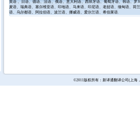
英语
、
日语
、
德语
、
法语
、
俄语
、
意大利语
、
西班牙语
、
葡萄牙语
、
韩语
、
罗
麦语
、
瑞典语
、
塞尔维亚语
、
印地语
、
马来语
、
印尼语
、
老挝语
、
缅甸语
、
荷
语
、
乌尔都语
、
阿拉伯语
、
波兰语
、
挪威语
、
爱尔兰语
、
希伯莱语
.
©2011版权所有：新译通
翻译公司
(
上海