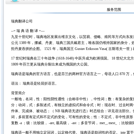
服务范围
瑞典翻译公司
--= 瑞 典 语 翻 译 =---
九至十世纪时，瑞典地区发展出维京文化，以贸易、侵略、殖民等方式向东发
公元 1389 年，挪威、丹麦、瑞典三国共戴君主，唯各国仍维持国家的身分，史称卡尔
拒丹麦吞拼的企图。 1521 年，瑞典国王 Gustav Eriksson Vasa( 古斯塔
17 世纪时瑞典在三十年战争 (1618-1648) 中跃升成为欧洲强国。 18 世纪大北方
1809 年芬兰更从瑞典分裂出来成为俄国的大公国。
瑞典语是瑞典的官方语言，也是芬兰的两种官方语言之一，母语人口 870 万
语法： 瑞典语是轻屈折语言。
背景简介
一般地，名词，性：阳性阴性通性（合称非中性），中性词；数：有复杂的复数变化，
分；动词，式：多陈述式，有独立的虚拟式和命令式；时：现在时、过去时两个
件体、完成体、被动态；（ NB 瑞典语无进行态）时态组合：详见语法部分
词，多前置有定式和不定式的变化，可有性的变化；性：不定式，非中性原形，中性 -t 
复数 -a ；级：比较级， -are, 最高级， -ast ；多音节词， mer_, mest_ ；比
瑞典语一般不用独立定冠词，以定格代替。 瑞典语是助词性的否定。 inte 置