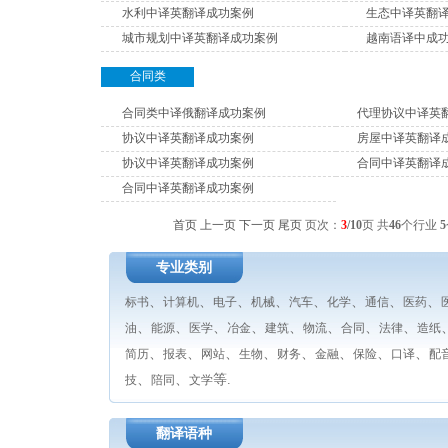
水利中译英翻译成功案例
生态中译英翻
城市规划中译英翻译成功案例
越南语译中成
合同类
合同类中译俄翻译成功案例
代理协议中译英
协议中译英翻译成功案例
房屋中译英翻译
协议中译英翻译成功案例
合同中译英翻译
合同中译英翻译成功案例
首页
上一页
下一页
尾页
页次：
3
/10
页
共
46
个行业
5
专业类别
、
、
、
、
、
、
、
、
标书
计算机
电子
机械
汽车
化学
通信
医药
、
、
、
、
、
、
、
、
油
能源
医学
冶金
建筑
物流
合同
法律
造纸
、
、
、
、
、
、
、
、
简历
报表
网站
生物
财务
金融
保险
口译
配
、
、
等.
技
陪同
文学
翻译语种