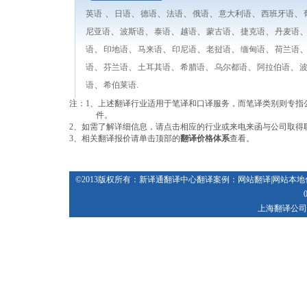
、
、
、
、
、
、
、
英语
日语
德语
法语
俄语
意大利语
西班牙语
、
、
、
、
、
、
尼亚语
波斯语
泰语
越语
蒙古语
捷克语
丹麦语
、
、
、
、
、
、
语
印地语
马来语
印尼语
老挝语
缅甸语
荷兰语
、
、
、
、
、
、
语
芬兰语
土耳其语
希腊语
乌尔都语
阿拉伯语
、
.
语
希伯莱语
注：1、上述翻译行业适用于笔译和口译服务，而笔译类别则专指
件。
2、如需了解详细信息，请点击相应的行业或来电来函与公司取得
3、相关翻译报价请单击顶部的
翻译价格体系
查看。
©2013版权所有：新译通
翻译中心
翻译案例
：
网站翻译
|
网站本地
上海翻译公司